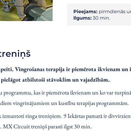
Pieejams:
pirmdienās un
Ilgums:
30 min.
treniņš
apeiti. Vingrošanas terapija ir piemērota ikvienam un 
ielāgot atbilstoši stāvoklim un vajadzībām.
.
umu programmu, kas ir piemērota ikvienam un ko var turpinā
dažādiem vingrinājumiem un kustību terapijas programmām.
k izmantoti ringa treniņiem. 9 Iekārtas pamatā ir divvirzie
. MX Circuit treniņš parasti ilgst 30 min.