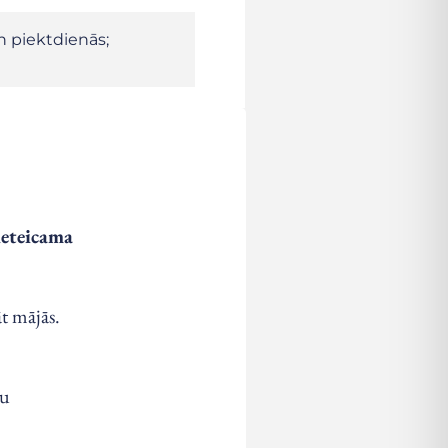
 piektdienās;
ieteicama
t mājās.
nu