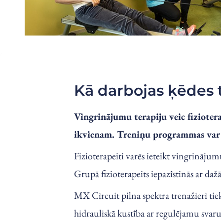
Kā darbojas ķēdes 
Vingrinājumu terapiju veic fizioter
ikvienam. Treniņu programmas var p
Fizioterapeiti varēs ieteikt vingrināj
Grupā fizioterapeits iepazīstinās ar 
MX Circuit pilna spektra trenažieri tie
hidrauliskā kustība ar regulējamu svaru