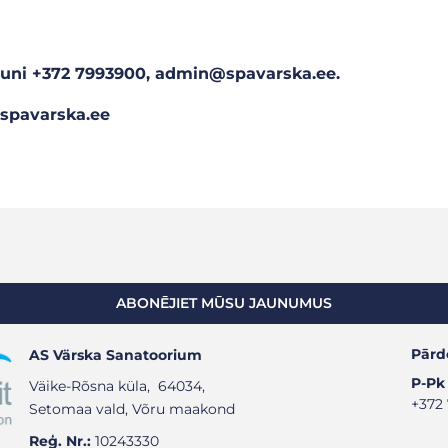
lruni +372 7993900, admin@spavarska.ee.
@spavarska.ee
ABONĒJIET MŪSU JAUNUMUS
Pārd
AS Värska Sanatoorium
P-Pk
Väike-Rõsna küla, 64034,
+372
Setomaa vald, Võru maakond
Reģ. Nr.:
10243330