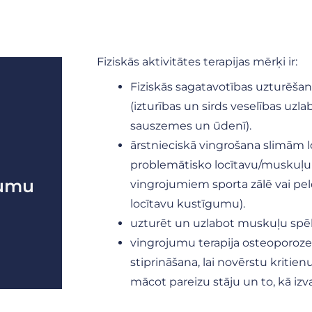
Fiziskās aktivitātes terapijas mērķi ir:
Fiziskās sagatavotības uzturēšan
(izturības un sirds veselības uzla
sauszemes un ūdenī).
ārstnieciskā vingrošana slimām 
problemātisko locītavu/muskuļu 
jumu
vingrojumiem sporta zālē vai pel
locītavu kustīgumu).
uzturēt un uzlabot muskuļu spē
vingrojumu terapija osteoporoz
stiprināšana, lai novērstu kritienu
mācot pareizu stāju un to, kā izva