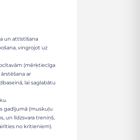
a un attīstīšana
bošana, vingrojot uz
locītavām (mērķtiecīga
ārstēšana ar
dbaseinā, lai saglabātu
ku.
es gadījumā (muskuļu
s, un līdzsvara treniņš,
irīties no kritieniem).