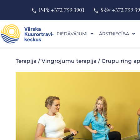
Skip
P-Pk +372 799 3901
S-Sv +372 799 3
to
content
PIEDĀVĀJUMI
ĀRSTNIECĪBA
Terapija
/
Vingrojumu terapija
/ Grupu ring a