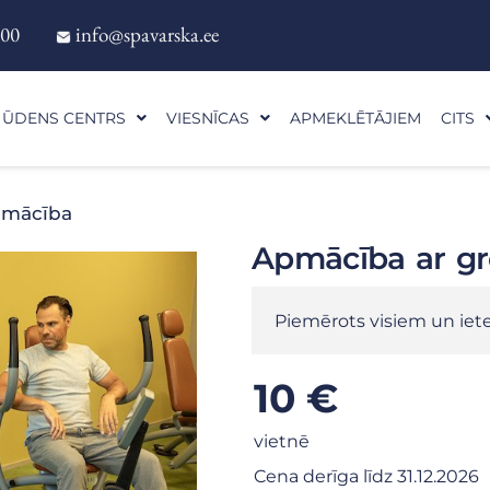
900
info@spavarska.ee
ŪDENS CENTRS
VIESNĪCAS
APMEKLĒTĀJIEM
CITS
pmācība
Apmācība ar g
Piemērots visiem un iet
10 €
vietnē
Cena derīga līdz 31.12.2026