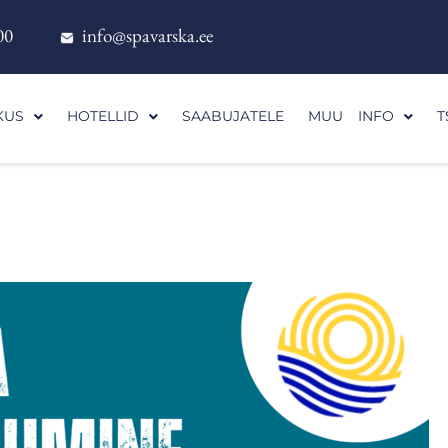
00
info@spavarska.ee
KUS
HOTELLID
SAABUJATELE
MUU INFO
T