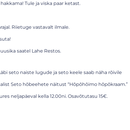
hakkama! Tule ja viska paar ketast.
al. Riietuge vastavalt ilmale.
suta!
uusika saatel Lahe Restos.
i seto naiste lugude ja seto keele saab näha rõivile
alist Seto hõbeehete näitust “Hõpõhõimo hõpõkraam.”
ures neljapäeval kella 12.00ni. Osavõtutasu 15€.