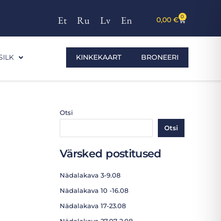
0
Et
Ru
Lv
En
Ostukorv
0,00
€
SILK
KINKEKAART
BRONEERI
Otsi
Otsi
Värsked postitused
Nädalakava 3-9.08
Nädalakava 10 -16.08
Nädalakava 17-23.08
Nädalakava 27.07-2.08