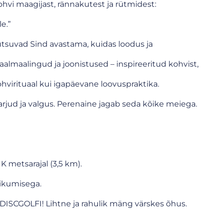
vi maagijast, rännakutest ja rütmidest:
le.”
utsuvad Sind avastama, kuidas loodus ja
aalmaalingud ja joonistused – inspireeritud kohvist,
virituaal kui igapäevane loovuspraktika.
arjud ja valgus. Perenaine jagab seda kõike meiega.
metsarajal (3,5 km).
iikumisega.
SCGOLFI! Lihtne ja rahulik mäng värskes õhus.