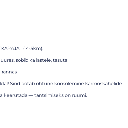
KARAJAL ( 4-5km).
ures, sobib ka lastele, tasuta!
 rannas
ldal! Sind ootab õhtune koosolemine karmoškahelide
alga keerutada — tantsimiseks on ruumi.