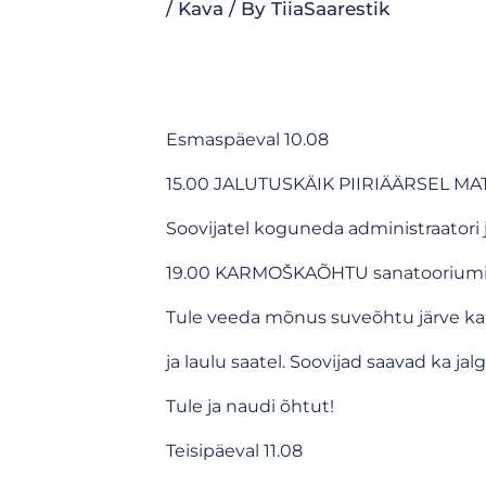
/
Kava
/ By
TiiaSaarestik
Esmaspäeval 10.08
15.00 JALUTUSKÄIK PIIRIÄÄRSEL MAT
Soovijatel koguneda administraatori ju
19.00 KARMOŠKAÕHTU sanatooriumi
Tule veeda mõnus suveõhtu järve ka
ja laulu saatel. Soovijad saavad ka j
Tule ja naudi õhtut!
Teisipäeval 11.08