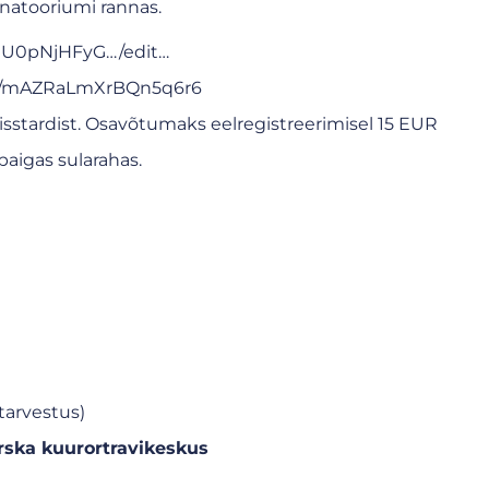
atooriumi rannas.
/1U0pNjHFyG…/edit…
gle/mAZRaLmXrBQn5q6r6
sstardist. Osavõtumaks eelregistreerimisel 15 EUR
paigas sularahas.
tarvestus)
rska kuurortravikeskus