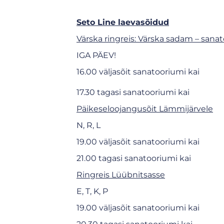
Seto Line laevasõidud
Värska ringreis: Värska sadam – sana
IGA PÄEV!
16.00 väljasõit sanatooriumi kai
17.30 tagasi sanatooriumi kai
Päikeseloojangusõit Lämmijärvele
N, R, L
19.00 väljasõit sanatooriumi kai
21.00 tagasi sanatooriumi kai
Ringreis Lüübnitsasse
E, T, K, P
19.00 väljasõit sanatooriumi kai