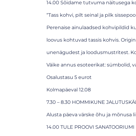
14.00 Sõidame tutvuma näitusega koh
“Tass kohvi, pilt seinal ja pilk sissepoo
Perenaise ainulaadsed kohvipildid k
loovus kohtuvad tassis kohvis. Origin
unenägudest ja loodusmustritest. Koh
Väike annus esoteerikat: sümbolid, v
Osalustasu 5 eurot
Kolmapäeval 12.08
7.30 – 8.30 HOMMIKUNE JALUTUSKÄIK 
Alusta päeva värske õhu ja mõnusa l
14.00 TULE PROOVI SANATOORIUMI DI