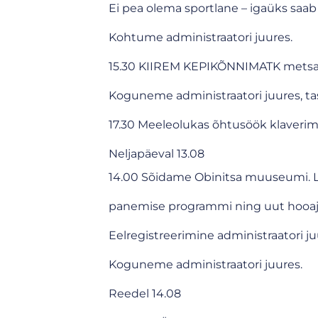
Ei pea olema sportlane – igaüks saab 
Kohtume administraatori juures.
15.30 KIIREM KEPIKÕNNIMATK metsaraj
Koguneme administraatori juures, ta
17.30 Meeleolukas õhtusöök klaverim
Neljapäeval 13.08
14.00 Sõidame Obinitsa muuseumi. Läb
panemise programmi ning uut hooaj
Eelregistreerimine administraatori ju
Koguneme administraatori juures.
Reedel 14.08